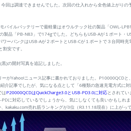
、今回は調達できませんでした。次回の仕入れから全色値上がりの
mAhモバイルバッテリーで最軽量はオウルテック社の製品「OWL-LPB1
社の製品「PB-N83」で174gでした。どちらもUSB-Aが１ポート・
CD パワーバンクはUSB-Aが２ポートとUSB-Cが１ポートで３台同時
円と割安です。
CD(黒)の開封写真を追記しました。
ーがYahoo!ニュース記事に書かれておりました。P10000QCDと、
デルの紹介記事でしたが、気になる点として「6種類の急速充電方式に
では
P20000QCDはQuickCharge3.0とUSB-PD3.0に対応
とされてい
USB-PDに対応しているでしょうから、気にしなくても良いかもしれま
akaku.com売れ筋ランキングが3位（R3.11.18現在）に上が