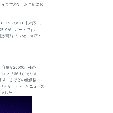
予定ですので、お早めにお
0015（QC3.0非対応）」
USB-Cが１ポートです。
充電が可能で175g、当店の
容量が20000mAhの
対応」との記述がありまし
ます。よほどの低価格スマ
せんが・・・ Y!ニュース
ってました。