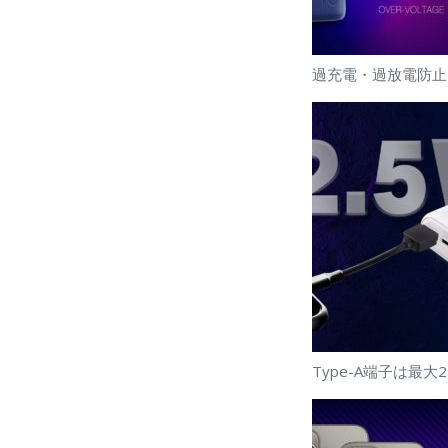
過充電・過放電防止
Type-A端子は最大2