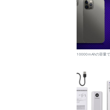
10000ｍAhの容