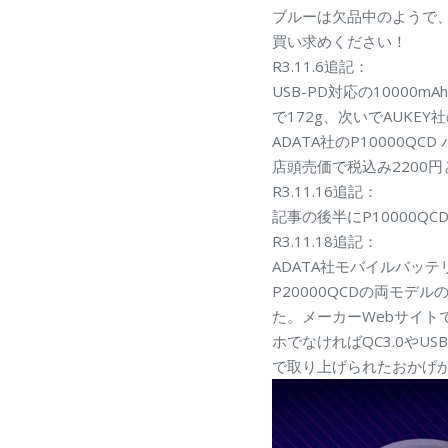
ブルーは欠品中のようで
買い求めください！
R3.11.6追記：
USB-PD対応の10000
で172g、次いでAUKEY
ADATA社のP10000Q
店頭売価で税込み2200
R3.11.16追記：
記事の後半にP10000Q
R3.11.18追記：
ADATA社モバイルバッテリ
P20000QCDの両モ
た。メーカーWebサイト
ホでなければQC3.0や
で取り上げられたおかげか、k