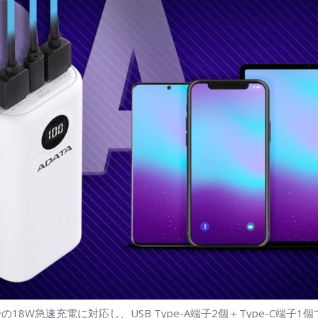
C での18W急速充電に対応し、USB Type-A端子2個＋Type-C端